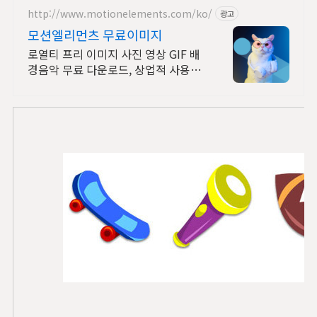
http://www.motionelements.com/ko/
광고
모션엘리먼츠 무료이미지
로열티 프리 이미지 사진 영상 GIF 배
경음악 무료 다운로드, 상업적 사용
OK!