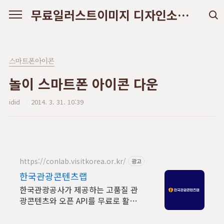
본문 바로가기
무료일러스트이미지 디자인소스 다운로드
스마트폰아이콘
놀이 스마트폰 아이콘 다운
idid
2014. 3. 31. 10:39
https://conlab.visitkorea.or.kr/
광고
한국관광콘텐츠랩
한국관광공사가 제공하는 고품질 관
광콘텐츠와 오픈 API를 무료로 활용할
수 있는 디지털 관광콘텐츠 통합 플랫
폼입니다.