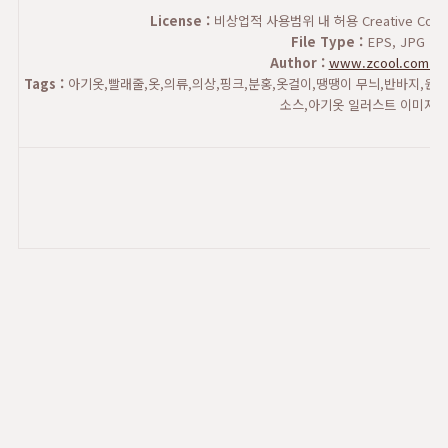
License :
비상업적 사용범위 내 허용 Creative Commons
File Type :
EPS, JPG
Author :
www.zcool.com.cn
Tags :
아기옷,빨래줄,옷,의류,의상,핑크,분홍,옷걸이,땡땡이 무늬,반바지,원피
소스,아기옷 일러스트 이미지