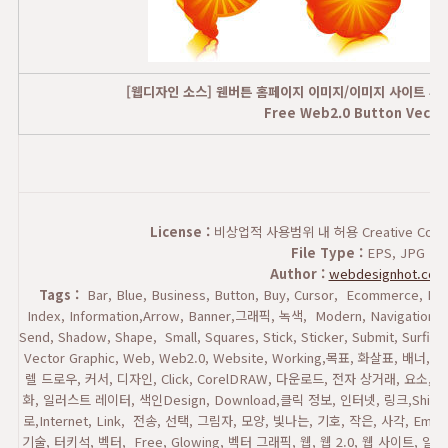
[웹디자인 소스] 웬버튼 홈페이지 이미지/이미지 사이트 추
Free Web2.0 Button Vecto
License :
비상업적 사용범위 내 허용 Creative Commons
File Type :
EPS, JPG
Author :
webdesignhot.com
Tags :
Bar, Blue, Business, Button, Buy, Cursor, Ecommerce, Elemen
Index, Information,Arrow, Banner,
그래픽, 녹색
,
Modern, Navigation, N
Send, Shadow, Shape, Small, Squares, Stick, Sticker, Submit, Surfing
Vector Graphic, Web, Web2.0, Website, Working,
목표
,
화살표
,
배너
, 바
렐 드로우
,
커서
, 디자인
, Click, CorelDRAW, 다운로드
,
전자 상거래
, 요소,
이
화,
일러스트 레이터
, 색인
Design, Download,
클릭
정보
, 인터넷,
링크
,Shiny
로
,
Internet, Link,
전송
,
선택
,
그림자, 모양
,
빛나는
, 기호,
작은
, 사각,
Email,
기술
,
터키석
,
벡터
,
Free, Glowing,
벡터 그래픽
,
웹
,
웹 2.0
,
웹 사이트
,
일
,