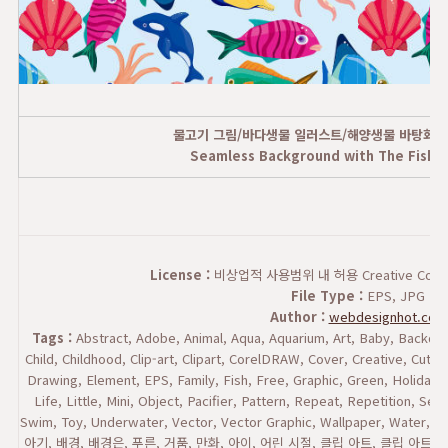
물고기 그림/바다생물 일러스트/해양생물 바탕화면
Seamless Background with The Fishes
License :
비상업적 사용범위 내 허용 Creative Commons
File Type :
EPS, JPG
Author :
webdesignhot.com
Tags :
Abstract, Adobe, Animal, Aqua, Aquarium, Art, Baby, Backdr
Child, Childhood, Clip-art, Clipart, CorelDRAW, Cover, Creative, Cute
Drawing, Element, EPS, Family, Fish, Free, Graphic, Green, Holiday, Ico
Life, Little, Mini, Object, Pacifier, Pattern, Repeat, Repetition, S
Swim, Toy, Underwater, Vector, Vector Graphic, Wallpaper, Wa
아기, 배경, 배경은, 푸른, 거품, 만화, 아이, 어린 시절, 클립 아트, 클립 아트, 