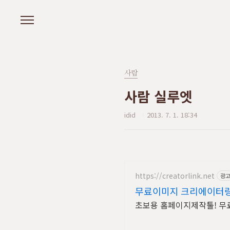
본문 바로가기
사람
사람 실루엣
idid
2013. 7. 1. 18:34
https://creatorlink.net
광
무료이미지 크리에이터
초보용 홈페이지제작툴! 무료