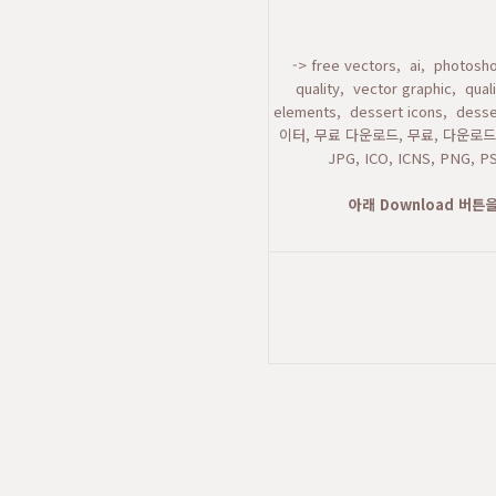
-> free vectors, ai, photosho
quality, vector graphic, qu
elements, dessert icons, des
이터, 무료 다운로드, 무료, 다운로드, 
JPG, ICO, ICNS, PN
아래 Download 버