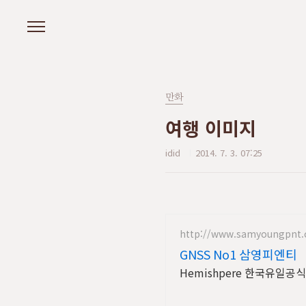
본문 바로가기
만화
여행 이미지
idid
2014. 7. 3. 07:25
http://www.samyoungpnt
GNSS No1 삼영피엔티
Hemishpere 한국유일공식대리