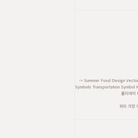
-> Summer Food Design Vector 
Symbols Transportation Symb
홀리데이 
위의 가장 