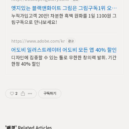
엣지있는 블랙앤화이트 그림은 그림구독1위 오픈
갤러리에서!
누적가입고객 20만! 차분한 흑백 원화를 1일 1100원 그
림구독으로 만나보세요!
https://www.adobe.com/kr
광고
어도비 일러스트레이터 어도비 모든 앱 40% 할인
디자인에 집중할 수 있는 툴로 무한한 창의력 발휘. 기간
한정 40% 할인
2
구독하기
'배경'
Related Articles