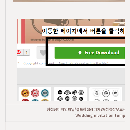
청첩장디자인파일/셀프청첩장디자인/청첩장무료샘플에
Wedding invitation templa