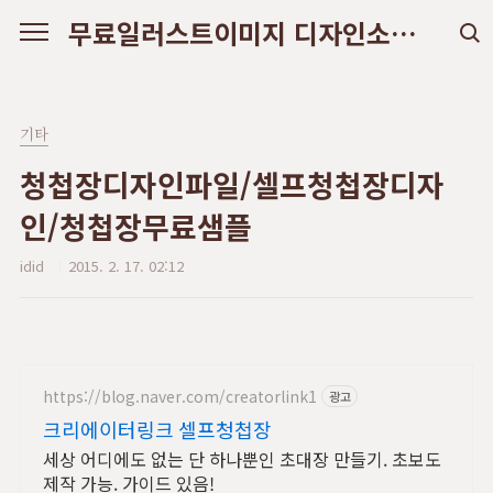
본문 바로가기
무료일러스트이미지 디자인소스 다운로드
기타
청첩장디자인파일/셀프청첩장디자
인/청첩장무료샘플
idid
2015. 2. 17. 02:12
https://blog.naver.com/creatorlink1
광고
크리에이터링크 셀프청첩장
세상 어디에도 없는 단 하나뿐인 초대장 만들기. 초보도
제작 가능. 가이드 있음!