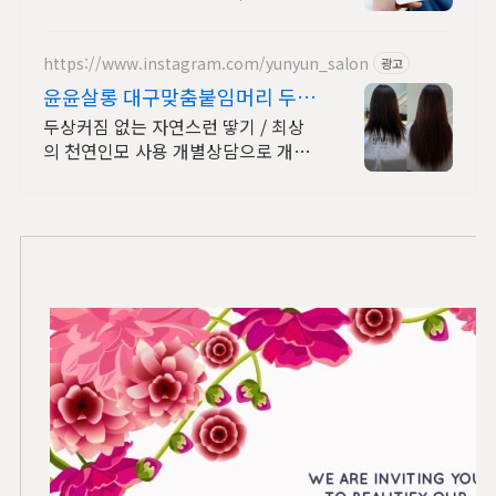
상담 , 무료 체험하기 제공, 초대장 등
록대행, 쉽고 간편한 모바일 초대장
https://www.instagram.com/yunyun_salon
광고
윤윤살롱 대구맞춤붙임머리 두상
커짐없는 자연스런땋기
두상커짐 없는 자연스런 땋기 / 최상
의 천연인모 사용 개별상담으로 개인
맞춤/1:1 맞춤형시술로 최상의 만족
감/그결과로 재방문율이 인정