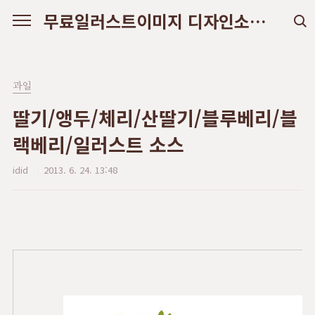
본문 바로가기
무료일러스트이미지 디자인소스 다운로드
과일
딸기/앵두/체리/산딸기/블루베리/블
랙베리/일러스트 소스
idid
2013. 6. 24. 13:48